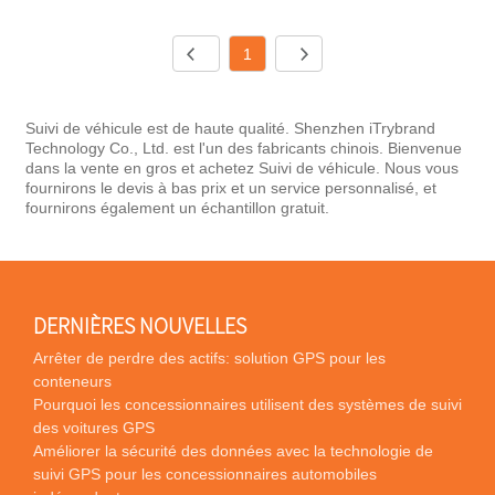
1
Suivi de véhicule est de haute qualité. Shenzhen iTrybrand
Technology Co., Ltd. est l'un des fabricants chinois. Bienvenue
dans la vente en gros et achetez Suivi de véhicule. Nous vous
fournirons le devis à bas prix et un service personnalisé, et
fournirons également un échantillon gratuit.
DERNIÈRES NOUVELLES
Arrêter de perdre des actifs: solution GPS pour les
conteneurs
Pourquoi les concessionnaires utilisent des systèmes de suivi
des voitures GPS
Améliorer la sécurité des données avec la technologie de
suivi GPS pour les concessionnaires automobiles