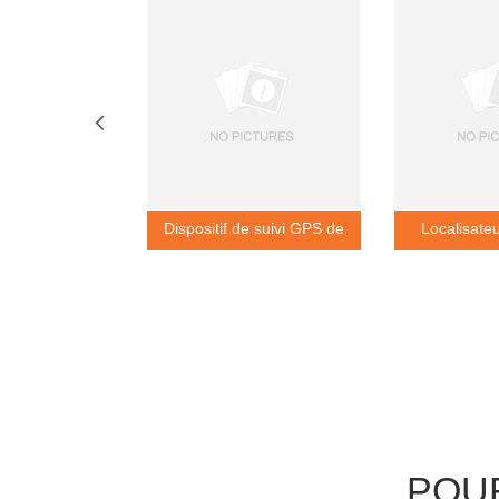
 suivi GPS de
Dispositif de suivi GPS de
Localisate
 en ligne
voiture multifonction
localisat
POU