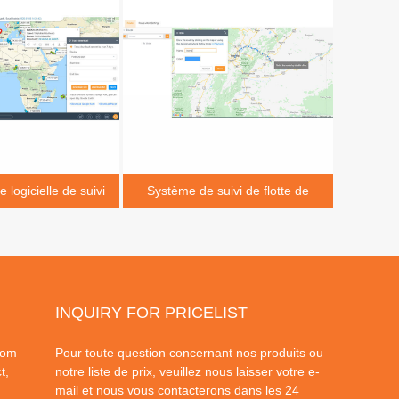
 logicielle de suivi
Système de suivi de flotte de
rge plus de 10000
véhicules GPS
pareils
INQUIRY FOR PRICELIST
dom
Pour toute question concernant nos produits ou
t,
notre liste de prix, veuillez nous laisser votre e-
mail et nous vous contacterons dans les 24