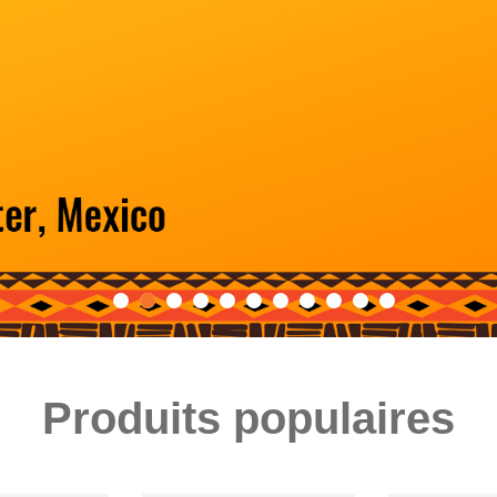
1
2
3
4
5
6
7
8
9
10
11
Produits populaires