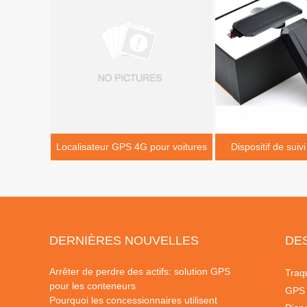
Localisateur GPS 4G pour voitures
Dispositif de suiv
tensi
DERNIÈRES NOUVELLES
DE
Arrêter de perdre des actifs: solution GPS
Traq
pour les conteneurs
GPS
Pourquoi les concessionnaires utilisent