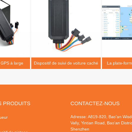
i GPS à large
Dispositif de suivi de voiture caché
La plate-forme
on
prend en cha
ap
S PRODUITS
CONTACTEZ-NOUS
Adresse: A819-820, Bao'an Wis
ueur
Vally, Yintian Road, Bao'an Distric
Shenzhen