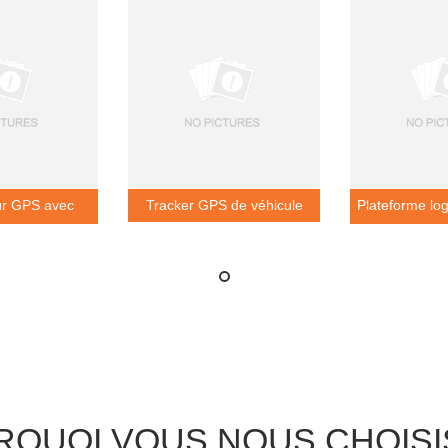
ur GPS avec
Tracker GPS de véhicule
Plateforme logi
ion précise
GPS u
RQUOI VOUS NOUS CHOISI