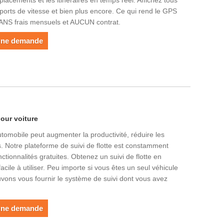
placements et les itinéraires en temps réel. Affichez tous
pports de vitesse et bien plus encore. Ce qui rend le GPS
t SANS frais mensuels et AUCUN contrat.
une demande
pour voiture
utomobile peut augmenter la productivité, réduire les
. Notre plateforme de suivi de flotte est constamment
ctionnalités gratuites. Obtenez un suivi de flotte en
cile à utiliser. Peu importe si vous êtes un seul véhicule
vons vous fournir le système de suivi dont vous avez
une demande