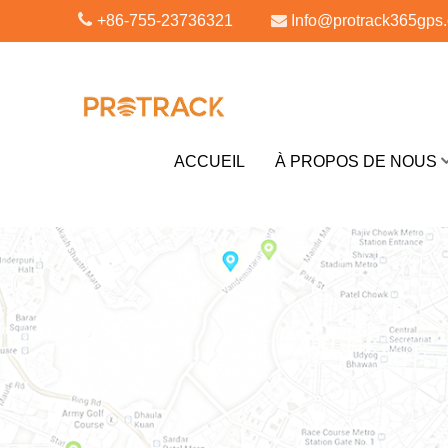
+86-755-23736321
Info@protrack365gps
ACCUEIL
À PROPOS DE NOUS