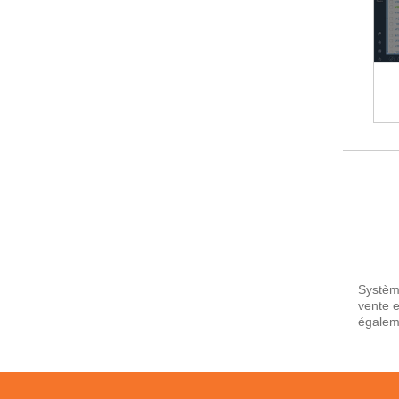
Système
vente e
égaleme