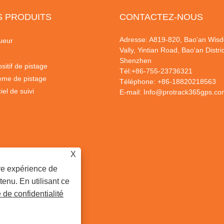
S PRODUITS
CONTACTEZ-NOUS
Adresse: A819-820, Bao'an Wis
ueur
Vally, Yintian Road, Bao'an Distric
Shenzhen
sitif de pistage
Tél:
+86-755-23736321
ème de pistage
Téléphone:
+86-18820218563
iel de suivi
E-mail:
Info@protrack365gps.co
X
ure expérience de
tenu. En utilisant ce
e de confidentialité