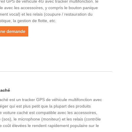
reil GPS de véhicule 4G avec tracker multifonction. le
le avec les accessoires, y compris le bouton panique
ent vocal) et les relais (coupure / restauration du
stique, la gestion de flotte, etc.
une demande
 caché
 caché est un tracker GPS de véhicule multifonction avec
éger qui est plus petit que la plupart des produits
i de voiture caché est compatible avec les accessoires,
sos), le microphone (moniteur) et les relais (contrôle
 coût élevées le rendent rapidement populaire sur le