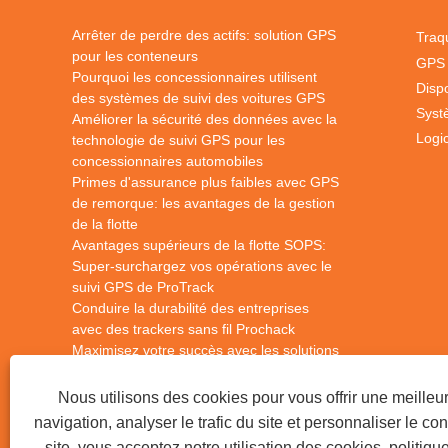
Arrêter de perdre des actifs: solution GPS
Traq
pour les conteneurs
GPS
Pourquoi les concessionnaires utilisent
Dispo
des systèmes de suivi des voitures GPS
Syst
Améliorer la sécurité des données avec la
Logic
technologie de suivi GPS pour les
concessionnaires automobiles
indépendants
Primes d'assurance plus faibles avec GPS
de remorque: les avantages de la gestion
de la flotte
Avantages supérieurs de la flotte SOPS:
Super-surchargez vos opérations avec le
suivi GPS de ProTrack
Conduire la durabilité des entreprises
avec des trackers sans fil Prochack
Maximisez votre succès avec les solutions
GPS Tracker ProTrack
Avis d'ajustement de prix
Nous utilisons des cookies pour vous offrir une meille
navigation, analyser le trafic du site et personnaliser le con
site, vous acceptez notre utilisation des cookies.
politiqu