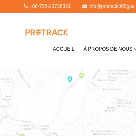
+86-755-23736321
Info@protrack365gps
ACCUEIL
À PROPOS DE NOUS