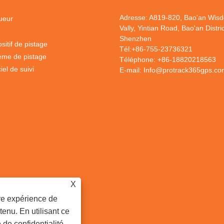
Adresse: A819-820, Bao'an Wis
ueur
Vally, Yintian Road, Bao'an Distric
Shenzhen
sitif de pistage
Tél:
+86-755-23736321
ème de pistage
Téléphone:
+86-18820218563
iel de suivi
E-mail:
Info@protrack365gps.co
X
ure expérience de
tenu. En utilisant ce
e de confidentialité