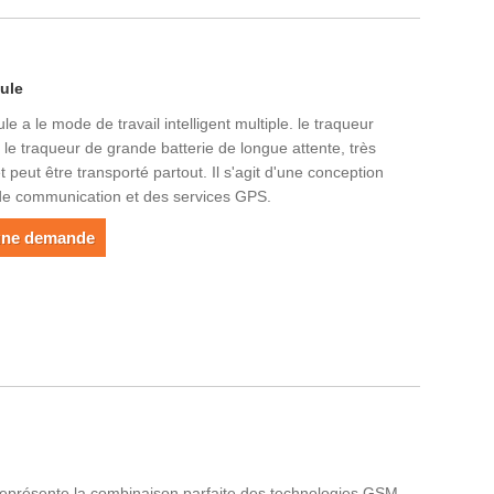
ule
e a le mode de travail intelligent multiple. le traqueur
le traqueur de grande batterie de longue attente, très
r et peut être transporté partout. Il s'agit d'une conception
de communication et des services GPS.
une demande
 représente la combinaison parfaite des technologies GSM