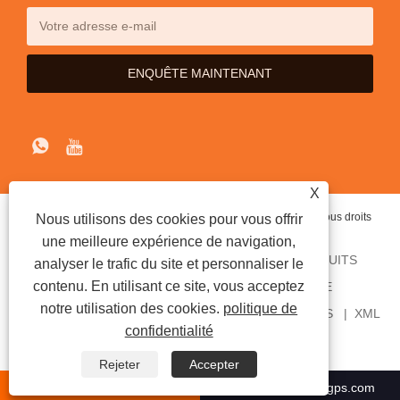
X
Copyright © 2020 Shenzhen iTrybrand Technology Co., Ltd Tous droits
Nous utilisons des cookies pour vous offrir
réservés.
une meilleure expérience de navigation,
ACCUEIL
À PROPOS DE NOUS
DES PRODUITS
analyser le trafic du site et personnaliser le
contenu. En utilisant ce site, vous acceptez
NOUVELLES
ENVOYER UNE DEMANDE
notre utilisation des cookies.
politique de
CONTACTEZ-NOUS
LIENS
SITEMAP
RSS
XML
confidentialité
PRIVACY POLICY
Rejeter
Accepter
+86-755-23736321
Info@protrack365gps.com