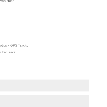
 véhicules.
Protrack GPS Tracker
PS ProTrack