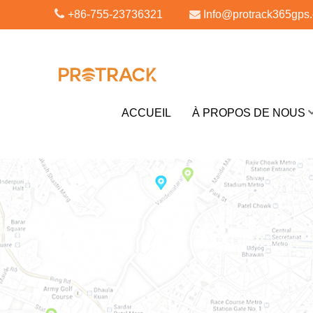
+86-755-23736321
Info@protrack365gps
ACCUEIL
À PROPOS DE NOUS