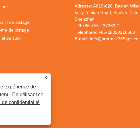
Adresse: A819-820, Bao'an Wis
ueur
Vally, Yintian Road, Bao'an Distric
Shenzhen
sitif de pistage
Tél:
+86-755-23736321
ème de pistage
Téléphone:
+86-18820218563
iel de suivi
E-mail:
Info@protrack365gps.co
X
ure expérience de
tenu. En utilisant ce
e de confidentialité