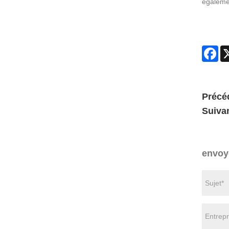
égalemen
Fa
Précé
Suivan
envoy