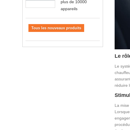
plus de 10000
appareils
Tous les nouveaux produits
Le rôl
Le systè
chauffeu
assurant
réduire 
Stimul
La mise 
Lorsque 
engageme
procédur