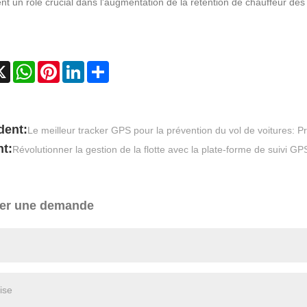
t un rôle crucial dans l'augmentation de la rétention de chauffeur des
cebook
X
WhatsApp
Pinterest
LinkedIn
Share
dent:
Le meilleur tracker GPS pour la prévention du vol de voitures: 
t:
Révolutionner la gestion de la flotte avec la plate-forme de suivi G
er une demande