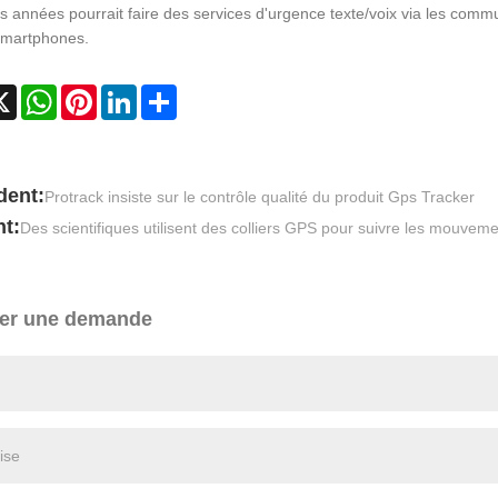
s années pourrait faire des services d'urgence texte/voix via les commun
smartphones.
cebook
X
WhatsApp
Pinterest
LinkedIn
Share
dent:
Protrack insiste sur le contrôle qualité du produit Gps Tracker
t:
Des scientifiques utilisent des colliers GPS pour suivre les mouvem
er une demande