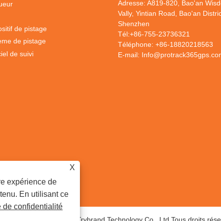
Adresse: A819-820, Bao'an Wis
ueur
Vally, Yintian Road, Bao'an Distric
Shenzhen
sitif de pistage
Tél:
+86-755-23736321
ème de pistage
Téléphone:
+86-18820218563
iel de suivi
E-mail:
Info@protrack365gps.co
X
ure expérience de
tenu. En utilisant ce
e de confidentialité
right © 2020 Shenzhen iTrybrand Technology Co., Ltd Tous droits rése