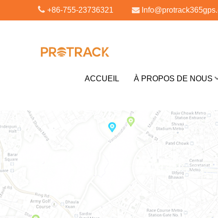
+86-755-23736321
Info@protrack365gps
ACCUEIL
À PROPOS DE NOUS