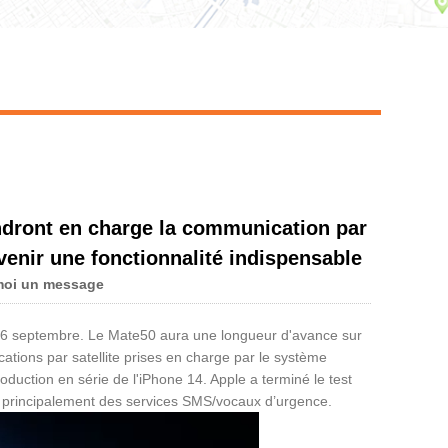
Live
ndront en charge la communication par
evenir une fonctionnalité indispensable
moi un message
e 6 septembre. Le Mate50 aura une longueur d'avance sur
tions par satellite prises en charge par le système
oduction en série de l'iPhone 14. Apple a terminé le test
nit principalement des services SMS/vocaux d’urgence.