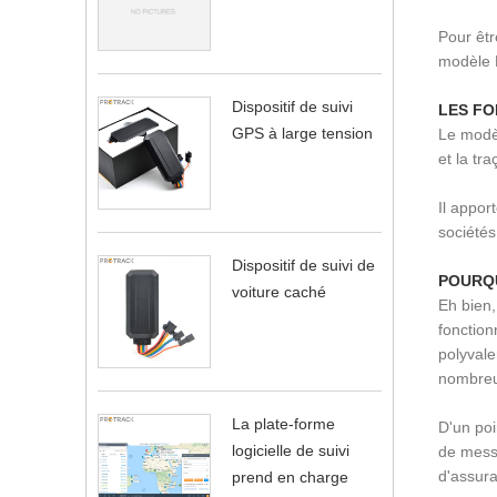
Pour êtr
modèle 
Dispositif de suivi
LES FO
GPS à large tension
Le modèl
et la tra
Il appor
sociétés
Dispositif de suivi de
POURQU
voiture caché
Eh bien,
fonction
polyvale
nombreu
La plate-forme
D'un poi
logicielle de suivi
de messa
d'assura
prend en charge