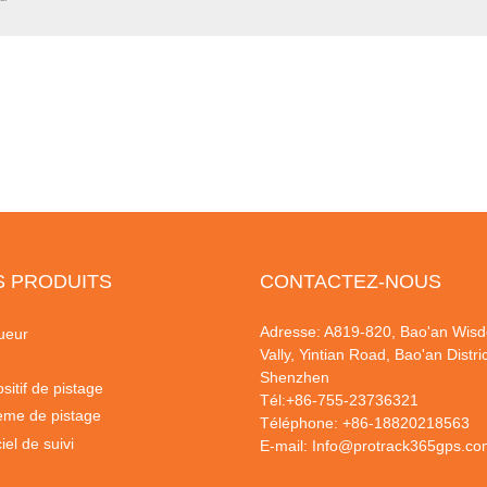
S PRODUITS
CONTACTEZ-NOUS
Adresse: A819-820, Bao'an Wis
ueur
Vally, Yintian Road, Bao'an Distric
Shenzhen
sitif de pistage
Tél:
+86-755-23736321
ème de pistage
Téléphone:
+86-18820218563
iel de suivi
E-mail:
Info@protrack365gps.co