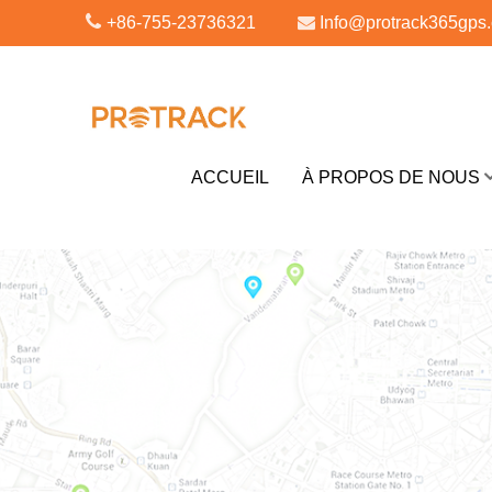
+86-755-23736321
Info@protrack365gps
ACCUEIL
À PROPOS DE NOUS