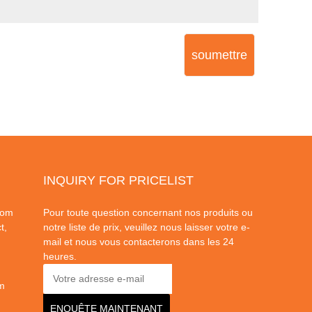
soumettre
INQUIRY FOR PRICELIST
dom
Pour toute question concernant nos produits ou
t,
notre liste de prix, veuillez nous laisser votre e-
mail et nous vous contacterons dans les 24
heures.
m