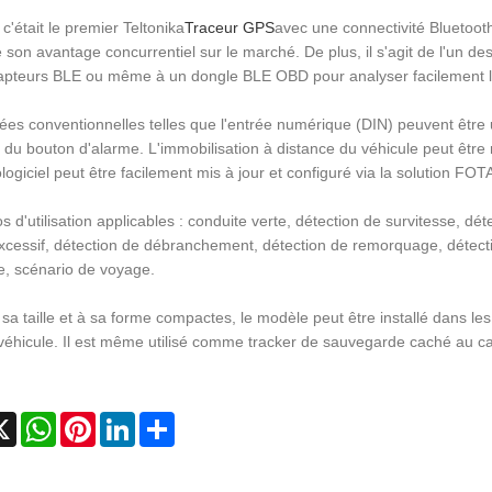
 c'était le premier Teltonika
Traceur GPS
avec une connectivité Bluetooth
 son avantage concurrentiel sur le marché. De plus, il s'agit de l'un
capteurs BLE ou même à un dongle BLE OBD pour analyser facilement 
ées conventionnelles telles que l'entrée numérique (DIN) peuvent être uti
 du bouton d'alarme. L'immobilisation à distance du véhicule peut être
logiciel peut être facilement mis à jour et configuré via la solution F
s d'utilisation applicables : conduite verte, détection de survitesse, dé
excessif, détection de débranchement, détection de remorquage, détecti
e, scénario de voyage.
sa taille et à sa forme compactes, le modèle peut être installé dans le
véhicule. Il est même utilisé comme tracker de sauvegarde caché au cas 
cebook
X
WhatsApp
Pinterest
LinkedIn
Share