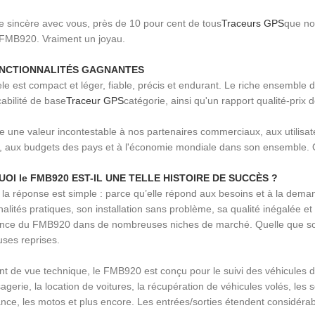
e sincère avec vous, près de 10 pour cent de tous
Traceurs GPS
que no
FMB920. Vraiment un joyau.
NCTIONNALITÉS GAGNANTES
e est compact et léger, fiable, précis et endurant. Le riche ensemble de 
çabilité de base
Traceur GPS
catégorie, ainsi qu'un rapport qualité-prix 
te une valeur incontestable à nos partenaires commerciaux, aux utilis
, aux budgets des pays et à l'économie mondiale dans son ensemble. O
OI le FMB920 EST-IL UNE TELLE HISTOIRE DE SUCCÈS ?
 la réponse est simple : parce qu’elle répond aux besoins et à la demand
nalités pratiques, son installation sans problème, sa qualité inégalée et
nce du FMB920 dans de nombreuses niches de marché. Quelle que soit la 
ses reprises.
nt de vue technique, le FMB920 est conçu pour le suivi des véhicules dan
gerie, la location de voitures, la récupération de véhicules volés, les s
nce, les motos et plus encore. Les entrées/sorties étendent considérabl