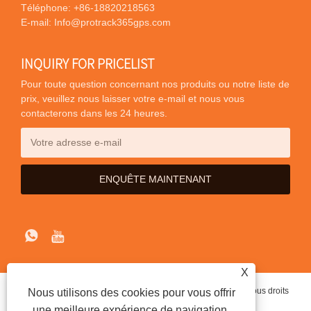
Téléphone:
+86-18820218563
E-mail:
Info@protrack365gps.com
INQUIRY FOR PRICELIST
Pour toute question concernant nos produits ou notre liste de
prix, veuillez nous laisser votre e-mail et nous vous
contacterons dans les 24 heures.
X
Copyright © 2020 Shenzhen iTrybrand Technology Co., Ltd Tous droits
Nous utilisons des cookies pour vous offrir
réservés.
une meilleure expérience de navigation,