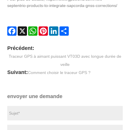
septentrio-products-to-integrate-sapcorda-gnss-corrections/
Facebook
X
WhatsApp
Pinterest
LinkedIn
Share
Précédent:
Traceur GPS à aimant puissant VT03D avec longue durée de
veille
Suivant:
Comment choisir le traceur GPS ?
envoyer une demande