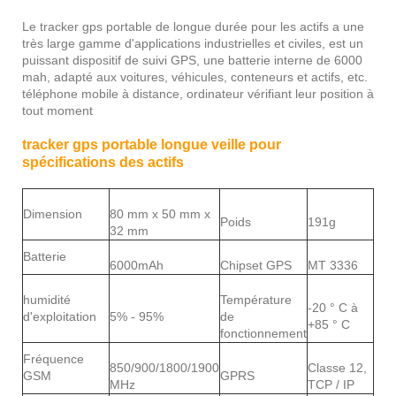
Le tracker gps portable de longue durée pour les actifs a une
très large gamme d'applications industrielles et civiles, est un
puissant dispositif de suivi GPS, une batterie interne de 6000
mah, adapté aux voitures, véhicules, conteneurs et actifs, etc.
téléphone mobile à distance, ordinateur vérifiant leur position à
tout moment
tracker gps portable longue veille pour
spécifications des actifs
Dimension
80 mm x 50 mm x
Poids
191g
32 mm
Batterie
6000mAh
Chipset GPS
MT 3336
humidité
Température
-20 ° C à
d'exploitation
5% - 95%
de
+85 ° C
fonctionnement
Fréquence
850/900/1800/1900
Classe 12,
GSM
GPRS
MHz
TCP / IP