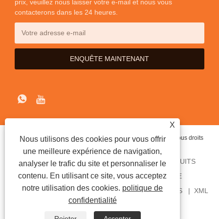
prix, veuillez nous laisser votre e-mail et nous vous
contacterons dans les 24 heures.
X
Copyright © 2020 Shenzhen iTrybrand Technology Co., Ltd Tous droits
Nous utilisons des cookies pour vous offrir
réservés.
une meilleure expérience de navigation,
ACCUEIL
À PROPOS DE NOUS
DES PRODUITS
analyser le trafic du site et personnaliser le
contenu. En utilisant ce site, vous acceptez
NOUVELLES
ENVOYER UNE DEMANDE
notre utilisation des cookies.
politique de
CONTACTEZ-NOUS
LIENS
SITEMAP
RSS
XML
confidentialité
PRIVACY POLICY
Rejeter
Accepter