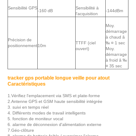
Sensibilité GPS
Sensibilité à
-160 dB
-144dBm
l'acquisition
Moy.
démarrage
à chaud â
Précision de
TTFF (ciel
‰ ¤ 1 sec
positionnement
10m
ouvert)
Moy.
démarrage
à froid â ‰
¤ 35 sec
tracker gps portable longue veille pour atout
Caractéristiques
1.Vérifiez l'emplacement via SMS et plate-forme
2.Antenne GPS et GSM haute sensibilité intégrée
3. suivi en temps réel
4. Différents modes de travail intelligents
5. fonction de moniteur vocal
6. alarme de déconnexion d'alimentation externe
7.Géo-clôture
8. alarme de batterie faible / supprimer l'alarme